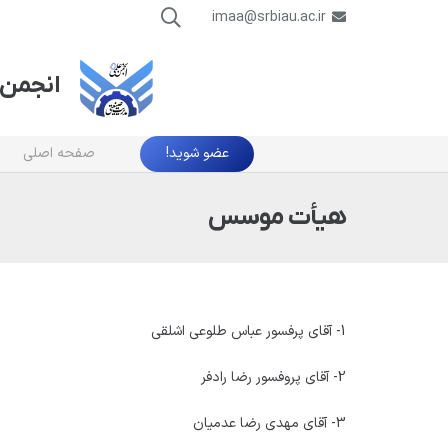
imaa@srbiau.ac.ir
انجمن 
عضو شوید!
صفحه اصلی
هیأت موسس
1- آقای پرفسور عباس طلوعی اشلقی
2- آقای پروفسور رضا رادفر
انجمن علمی مدیریت
دسترسی 
3- آقای مهدی رضا عدمیان