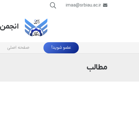
imaa@srbiau.ac.ir
انجمن 
عضو شوید!
صفحه اصلی
مطالب
دروس ع
| چارت 
17 مرداد 1404