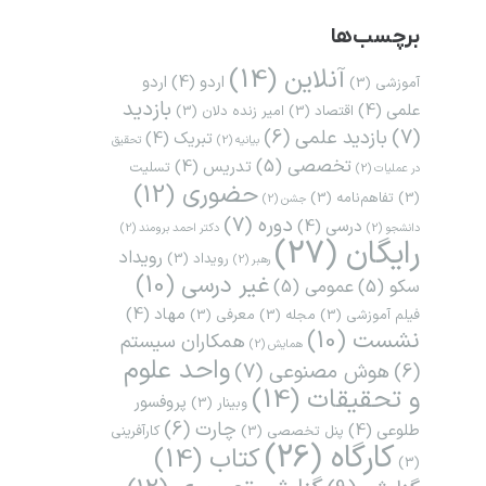
برچسب‌ها
آنلاین
(14)
اردو
(4)
اردو
آموزشی
(3)
بازدید
علمی
(4)
اقتصاد
(3)
امیر زنده دلان
(3)
(7)
بازدید علمی
(6)
تبریک
(4)
بیانیه
(2)
تحقیق
تخصصی
(5)
تدریس
(4)
تسلیت
در عملیات
(2)
حضوری
(12)
(3)
تفاهم‌نامه
(3)
جشن
(2)
دوره
(7)
درسی
(4)
دانشجو
(2)
دکتر احمد برومند
(2)
رایگان
(27)
رویداد
رویداد
(3)
رهبر
(2)
غیر درسی
(10)
سکو
(5)
عمومی
(5)
مهاد
(4)
فیلم آموزشی
(3)
مجله
(3)
معرفی
(3)
نشست
(10)
همکاران سیستم
همایش
(2)
واحد علوم
هوش مصنوعی
(7)
(6)
و تحقیقات
(14)
پروفسور
وبینار
(3)
چارت
(6)
طلوعی
(4)
پنل تخصصی
(3)
کارآفرینی
کارگاه
(26)
کتاب
(14)
(3)