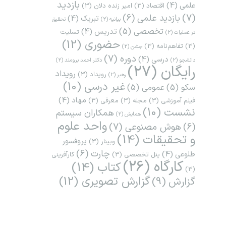
بازدید
علمی
(4)
اقتصاد
(3)
امیر زنده دلان
(3)
(7)
بازدید علمی
(6)
تبریک
(4)
بیانیه
(2)
تحقیق
تخصصی
(5)
تدریس
(4)
تسلیت
در عملیات
(2)
حضوری
(12)
(3)
تفاهم‌نامه
(3)
جشن
(2)
دوره
(7)
درسی
(4)
دانشجو
(2)
دکتر احمد برومند
(2)
رایگان
(27)
رویداد
رویداد
(3)
رهبر
(2)
غیر درسی
(10)
سکو
(5)
عمومی
(5)
مهاد
(4)
فیلم آموزشی
(3)
مجله
(3)
معرفی
(3)
نشست
(10)
همکاران سیستم
همایش
(2)
واحد علوم
هوش مصنوعی
(7)
(6)
و تحقیقات
(14)
پروفسور
وبینار
(3)
چارت
(6)
طلوعی
(4)
پنل تخصصی
(3)
کارآفرینی
کارگاه
(26)
کتاب
(14)
(3)
گزارش تصویری
(12)
گزارش
(9)